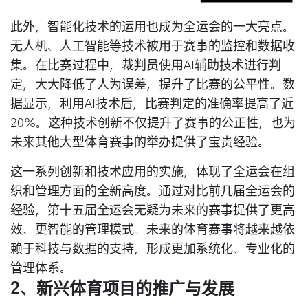
此外，智能化技术的运用也成为全运会的一大亮点。
无人机、人工智能等技术被用于赛事的监控和数据收
集。在比赛过程中，裁判员使用AI辅助技术进行判
定，大大降低了人为误差，提升了比赛的公平性。数
据显示，利用AI技术后，比赛判定的准确率提高了近
20%。这种技术创新不仅提升了赛事的公正性，也为
未来其他大型体育赛事的举办提供了宝贵经验。
这一系列创新和技术应用的实施，体现了全运会在组
织和管理方面的全新高度。通过对比前几届全运会的
经验，第十五届全运会无疑为未来的赛事提供了更高
效、更智能的管理模式。未来的体育赛事将越来越依
赖于科技与数据的支持，形成更加系统化、专业化的
管理体系。
2、新兴体育项目的推广与发展