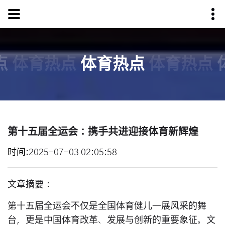
点
体育热点
体育热点
体育热点
第十五届全运会：携手共进迎接体育新辉煌
时间
2025-07-03 02:05:58
文章摘要：
第十五届全运会不仅是全国体育健儿一展风采的舞
台，更是中国体育改革、发展与创新的重要象征。文