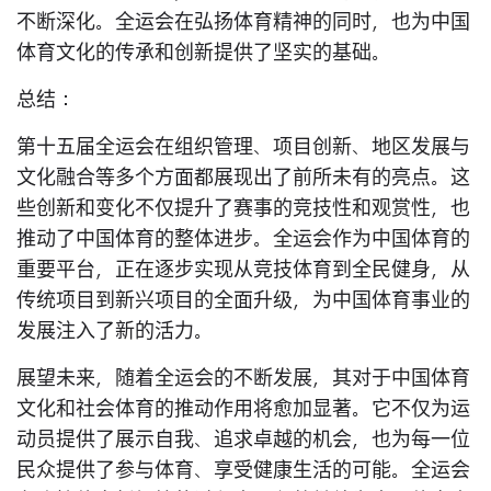
不断深化。全运会在弘扬体育精神的同时，也为中国
体育文化的传承和创新提供了坚实的基础。
总结：
第十五届全运会在组织管理、项目创新、地区发展与
文化融合等多个方面都展现出了前所未有的亮点。这
些创新和变化不仅提升了赛事的竞技性和观赏性，也
推动了中国体育的整体进步。全运会作为中国体育的
重要平台，正在逐步实现从竞技体育到全民健身，从
传统项目到新兴项目的全面升级，为中国体育事业的
发展注入了新的活力。
展望未来，随着全运会的不断发展，其对于中国体育
文化和社会体育的推动作用将愈加显著。它不仅为运
动员提供了展示自我、追求卓越的机会，也为每一位
民众提供了参与体育、享受健康生活的可能。全运会