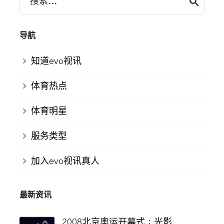
搜索...
导航
知道evo视讯
体育热点
体育明星
服务类型
加入evo视讯真人
最新资讯
2008北京奥运开幕式：光影