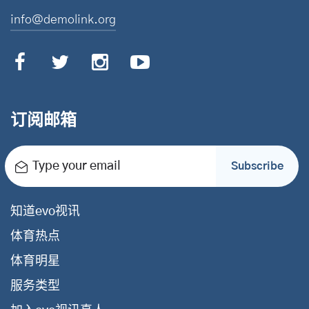
info@demolink.org
订阅邮箱
Type your email
Subscribe
知道evo视讯
体育热点
体育明星
服务类型