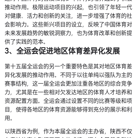
推动作用。极限运动项目的兴起，也引领了年轻一代
对健康、活力和创新的关注，进一步增强了体育的社
会影响力。这些新兴项目的设立，反映了中国体育对
未来发展趋势的敏锐洞察力，也为体育改革和创新提
供了实践的范本。
3、全运会促进地区体育差异化发展
第十五届全运会的另一个重要特色是其对地区体育差
异化发展的推动作用。不同于以往单纯以强队为主的
赛事结构，这一届全运会更加注重各地区的综合竞争
力，尤其是在一些相对欠发达地区的体育人才培养和
资源配置方面。全运会通过设置不同的比赛等级和项
目，使得各地区的体育资源能够得到充分的展示和利
用。
以陕西省为例，作为本届全运会的主办省，陕西不仅