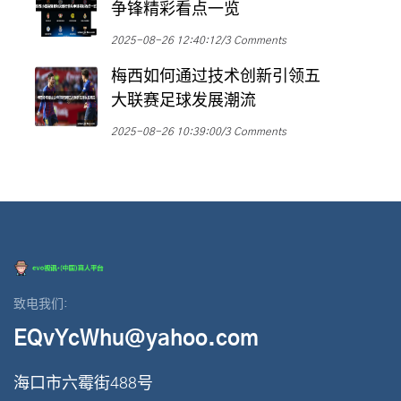
争锋精彩看点一览
2025-08-26 12:40:12
3 Comments
梅西如何通过技术创新引领五
大联赛足球发展潮流
2025-08-26 10:39:00
3 Comments
致电我们:
EQvYcWhu@yahoo.com
海口市六霉街488号