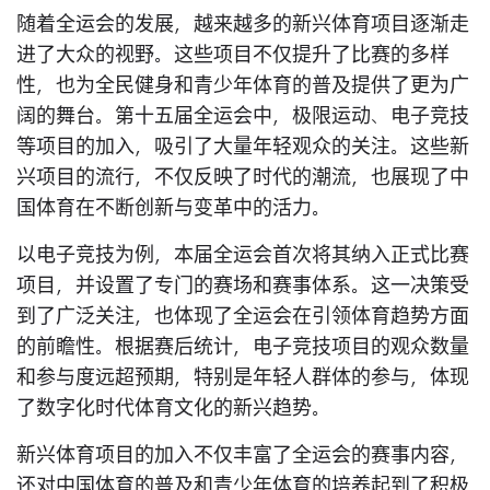
随着全运会的发展，越来越多的新兴体育项目逐渐走
进了大众的视野。这些项目不仅提升了比赛的多样
性，也为全民健身和青少年体育的普及提供了更为广
阔的舞台。第十五届全运会中，极限运动、电子竞技
等项目的加入，吸引了大量年轻观众的关注。这些新
兴项目的流行，不仅反映了时代的潮流，也展现了中
国体育在不断创新与变革中的活力。
以电子竞技为例，本届全运会首次将其纳入正式比赛
项目，并设置了专门的赛场和赛事体系。这一决策受
到了广泛关注，也体现了全运会在引领体育趋势方面
的前瞻性。根据赛后统计，电子竞技项目的观众数量
和参与度远超预期，特别是年轻人群体的参与，体现
了数字化时代体育文化的新兴趋势。
新兴体育项目的加入不仅丰富了全运会的赛事内容，
还对中国体育的普及和青少年体育的培养起到了积极